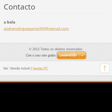
Contacto
a bola
andrerod
riguespi
nto99@ho
tmail.co
m
© 2012 Todos os direitos reservados.
Crie o seu site grátis
Ver:
Versão móvel
|
Versão PC