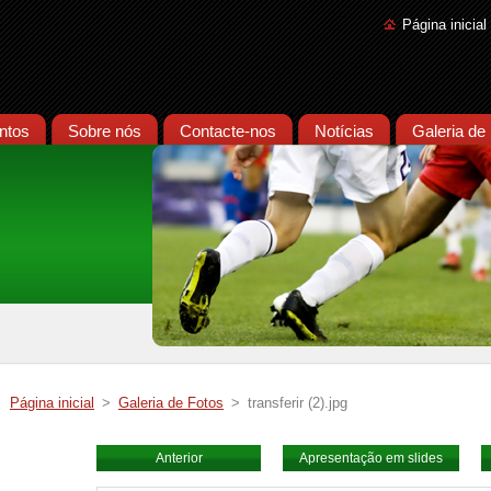
Página inicial
ntos
Sobre nós
Contacte-nos
Notícias
Galeria de
Página inicial
>
Galeria de Fotos
>
transferir (2).jpg
Anterior
Apresentação em slides