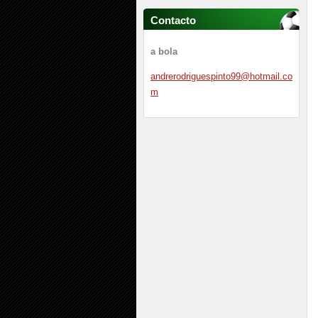
Contacto
a bola
andrerod
riguespi
nto99@ho
tmail.co
m