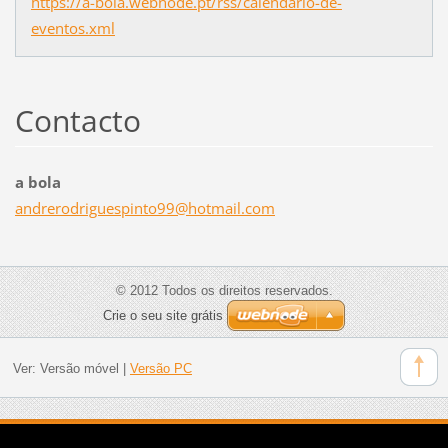
https://a-bola.webnode.pt/rss/calendario-de-
eventos.xml
Contacto
a bola
andrerod
riguespi
nto99@ho
tmail.co
m
© 2012 Todos os direitos reservados.
Crie o seu site grátis
Ver:
Versão móvel
|
Versão PC