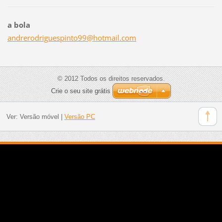
a bola
andrerod
riguespi
nto99@ho
tmail.co
m
© 2012 Todos os direitos reservados.
Crie o seu site grátis
Ver:
Versão móvel
|
Versão PC