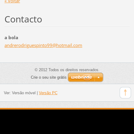
« Voltar
Contacto
a bola
andrerod
riguespi
nto99@ho
tmail.co
m
© 2012 Todos os direitos reservados.
Crie o seu site grátis
Ver:
Versão móvel
|
Versão PC