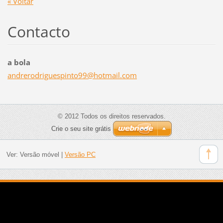
« Voltar
Contacto
a bola
andrerod
riguespi
nto99@ho
tmail.co
m
© 2012 Todos os direitos reservados.
Crie o seu site grátis
Ver:
Versão móvel
|
Versão PC